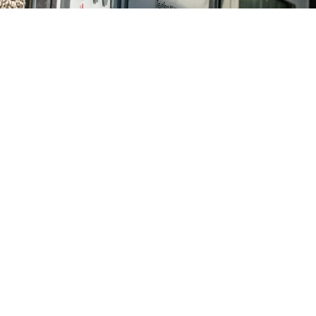
In Osnabrück zuhause
Unser Team
Unsere Firmenphilosophie ist es, durch eine
bedarfsgerechte Beratung, passgenaue
Versicherungskonzepte und persönliche
Betreuung, Sicherheit für Sie und Ihre Familie zu
schaffen. Dabei begleiten wir Sie in jedem
Abschnitt Ihres Lebens – im privaten und
beruflichen Bereich. Wir sind persönlich für Sie da
– lernen Sie unser Team kennen!