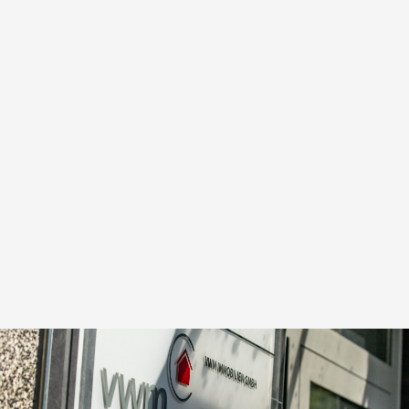
für Sie da
Sie haben Fragen? Sie erreichen uns
schnell & einfach online über unser
Kontaktformular. Oder rufen Sie uns
einfach an und vereinbaren Sie einen
Vororttermin mit einem unserer
Experten. Perfekt ausgewählte
Lösungen –
von Experten für Sie zusammengestellt